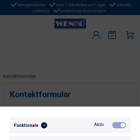
Mengenrabatte
über 3.000 Artikel auf Lager
schnelle
Lieferung
kostenloser Rückversand
Kontaktformular
Kontaktformular
Schreiben Sie uns eine E-Mail.
Wir freuen uns auf Ihre Kontaktaufnahme.
Aktiv
Funktionale
E-Mail:
service@wenko.de